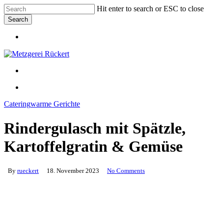
Skip
Hit enter to search or ESC to close
to
Search
main
Close
content
Menu
Search
Menu
Menu
Catering
warme Gerichte
Rindergulasch mit Spätzle,
Kartoffelgratin & Gemüse
By
rueckert
18. November 2023
No Comments