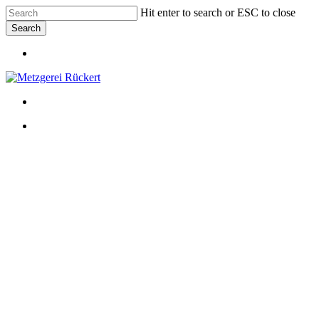
Skip
Hit enter to search or ESC to close
to
Search
main
Close
content
Menu
Search
Menu
Menu