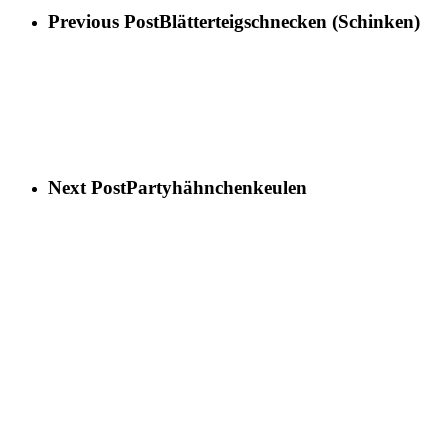
Previous Post
Blätterteigschnecken (Schinken)
Next Post
Partyhähnchenkeulen