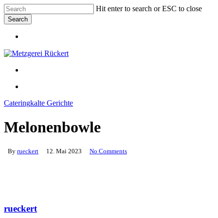
Skip
Hit enter to search or ESC to close
to
Search
main
Close
content
Menu
Search
Menu
Menu
Catering
kalte Gerichte
Melonenbowle
By
rueckert
12. Mai 2023
No Comments
rueckert