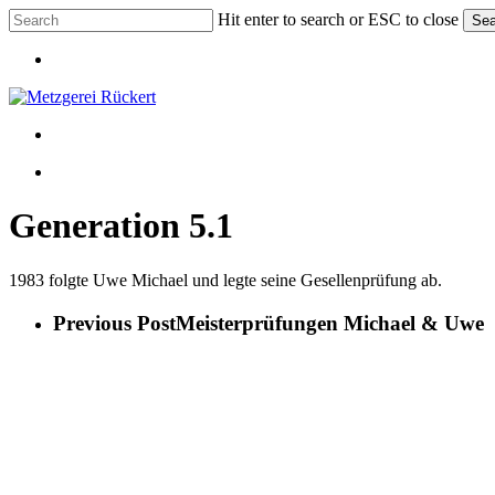
Skip
Hit enter to search or ESC to close
Sea
to
Close
main
Menu
Search
content
Menu
Menu
Generation 5.1
1983 folgte Uwe Michael und legte seine Gesellenprüfung ab.
Previous Post
Meisterprüfungen Michael & Uwe